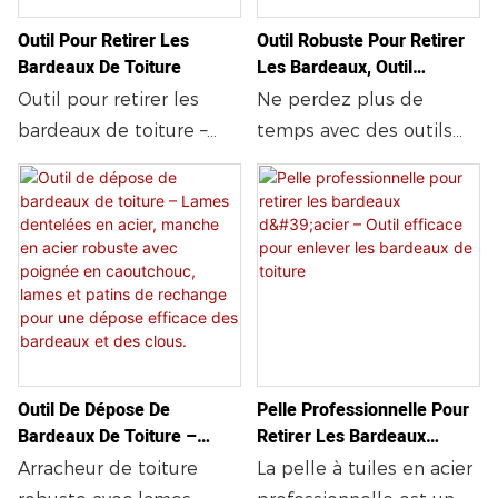
de toiture les plus
Poignée ergonomique
Outil Pour Retirer Les
Outil Robuste Pour Retirer
difficiles en toute
en plastique en forme
Bardeaux De Toiture
Les Bardeaux, Outil
simplicité. Sa tête de
de D. Acier trempé
Efficace Pour Arracher Les
Outil pour retirer les
Ne perdez plus de
fourche forgée est
haute résistance de
Bardeaux De Toiture
bardeaux de toiture –
temps avec des outils
extrêmement résistante.
calibre 11. Soudures
Pelle à toiture robuste
inefficaces. Choisissez
robotisées pour une
avec arrache-clous,
une pelle à toiture
robustesse et une
poignée confortable,
performante, durable et
durabilité accrues. Usage
idéale pour un retrait
confortable, pour des
résidentiel et
rapide et propre des
travaux d'enlèvement de
commercial.
bardeaux
tuiles plus rapides, plus
propres et plus faciles.
Outil De Dépose De
Pelle Professionnelle Pour
Bardeaux De Toiture –
Retirer Les Bardeaux
Lames Dentelées En Acier,
D'acier – Outil Efficace Pour
Arracheur de toiture
La pelle à tuiles en acier
Manche En Acier Robuste
Enlever Les Bardeaux De