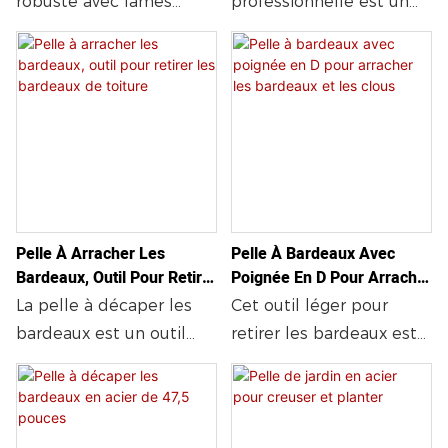
robuste avec lames
professionnelle est un
Avec Poignée En
Toiture
dentelées en acier,
outil de toiture robuste
Caoutchouc, Lames Et
manche en acier et
doté de dents
Patins De Rechange Pour
poignée en caoutchouc.
spécialement conçues
Une Dépose Efficace Des
Bardeaux Et Des Clous.
Pièces remplaçables
pour soulever
pour un retrait efficace
rapidement les
des bardeaux et des
languettes des tuiles et
clous. Durable,
extraire les clous,
ergonomique, idéal pour
permettant ainsi une
Pelle À Arracher Les
Pelle À Bardeaux Avec
les travaux de toiture.
dépose propre et rapide
Bardeaux, Outil Pour Retirer
Poignée En D Pour Arracher
des tuiles d'asphalte.
Les Bardeaux De Toiture
Les Bardeaux Et Les Clous
La pelle à décaper les
Cet outil léger pour
Durable et polyvalente,
bardeaux est un outil
retirer les bardeaux est
elle est également
robuste de 120 cm (47,5
conçu pour une
idéale pour la pose de
pouces) pour retirer les
démolition efficace des
tuiles clouées et la
bardeaux de toiture.
toitures, permettant
réfection de toitures, ce
Dotée d'une lame en
d'enlever facilement les