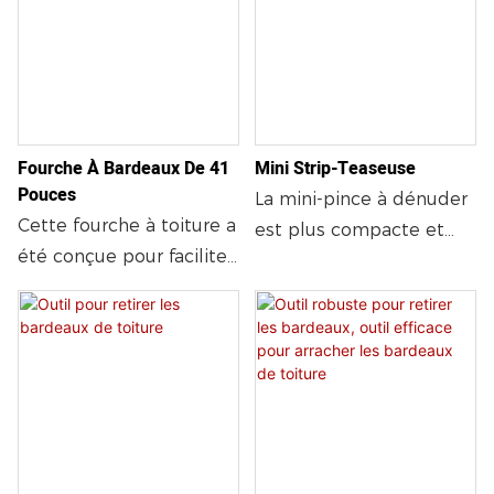
Fourche À Bardeaux De 41
Mini Strip-Teaseuse
Pouces
La mini-pince à dénuder
Cette fourche à toiture a
est plus compacte et
été conçue pour faciliter
permet d'accéder aux
la dépose des bardeaux
endroits difficiles d'accès
composites. Elle est
autour des lucarnes, des
dotée d'un manche droit
avant-toits, des solins et
de 104 cm et d'une tête
pour retirer les faîtières.
de fourche forgée. Cet
Hauteur : 61 cm (24 po).
outil vous permettra
Poignée en acier léger
d'effectuer les travaux
de haute qualité.