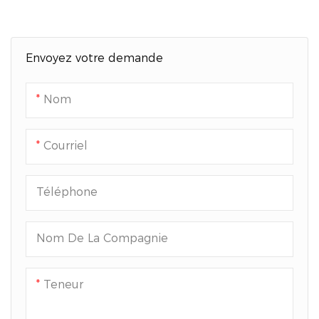
Thermiquement Pour
Des Fins Dua
Noyaux Jusqu'à 7 Pouces
De Profondeur
Envoyez votre demande
Nom
Courriel
Téléphone
Nom De La Compagnie
Teneur