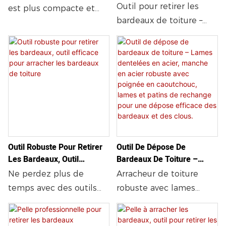
Outil pour retirer les
fourche forgée est
est plus compacte et
bardeaux de toiture –
extrêmement résistante.
permet d'accéder aux
Pelle à toiture robuste
endroits difficiles d'accès
avec arrache-clous,
autour des lucarnes, des
poignée confortable,
avant-toits, des solins et
idéale pour un retrait
pour retirer les faîtières.
rapide et propre des
Hauteur : 61 cm (24 po).
bardeaux
Poignée en acier léger
de haute qualité.
Poignée ergonomique
Outil Robuste Pour Retirer
Outil De Dépose De
en plastique en forme
Les Bardeaux, Outil
Bardeaux De Toiture –
de D. Acier trempé
Efficace Pour Arracher Les
Lames Dentelées En Acier,
Ne perdez plus de
Arracheur de toiture
haute résistance de
Bardeaux De Toiture
Manche En Acier Robuste
temps avec des outils
robuste avec lames
calibre 11. Soudures
Avec Poignée En
inefficaces. Choisissez
dentelées en acier,
robotisées pour une
Caoutchouc, Lames Et
une pelle à toiture
manche en acier et
Patins De Rechange Pour
robustesse et une