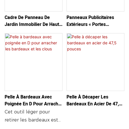
extraire les clous,
elle est conçue pour un
permettant ainsi une
décapage rapide et
Cadre De Panneau De
Panneaux Publicitaires
dépose propre et rapide
propre. Sa poignée en D
Jardin Immobilier De Haute
Extérieurs « Portes
des tuiles d'asphalte.
et sa prise en main
Qualité À Prix Bas Pour Les
Ouvertes » - Cadres
Durable et polyvalente,
confortable offrent un
Ventes
Métalliques En Forme De A
elle est également
meilleur effet de levier
Pour Trottoir, Idéaux Pour
idéale pour la pose de
et un contrôle accru
La Promotion Et La
tuiles clouées et la
pour un décapage
Publicité En Extérieur.
réfection de toitures, ce
efficace et professionnel.
qui en fait un atout
indispensable pour de
nombreux projets de
Pelle À Bardeaux Avec
Pelle À Décaper Les
toiture.
Poignée En D Pour Arracher
Bardeaux En Acier De 47,5
Les Bardeaux Et Les Clous
Pouces
Cet outil léger pour
retirer les bardeaux est
conçu pour une