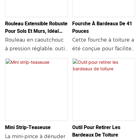
Rouleau Extensible Robuste
Fourche À Bardeaux De 41
Pour Sols Et Murs, Idéal
Pouces
Pour Les Revêtements
Rouleau en caoutchouc
Cette fourche à toiture a
Stratifiés, LVP, Placages,
à pression réglable, outil
été conçue pour faciliter
Linoléums, Moquettes,
de rouleau robuste pour
la dépose des bardeaux
Carrelages Et Autres
sols, rouleau pour
composites. Elle est
Revêtements Muraux.
stratifié, sans effort, sans
dotée d'un manche droit
installation requise, outil
de 104 cm et d'une tête
de rouleau pour vinyle
de fourche forgée. Cet
outil vous permettra
d'effectuer les travaux
de toiture les plus
Mini Strip-Teaseuse
Outil Pour Retirer Les
difficiles en toute
Bardeaux De Toiture
simplicité. Sa tête de
La mini-pince à dénuder