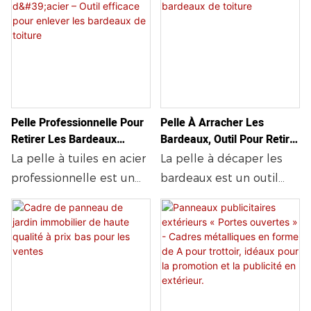
performante, durable et
poignée en caoutchouc.
Une Dépose Efficace Des
durabilité accrues. Usage
Bardeaux Et Des Clous.
confortable, pour des
Pièces remplaçables
résidentiel et
travaux d'enlèvement de
pour un retrait efficace
commercial.
tuiles plus rapides, plus
des bardeaux et des
propres et plus faciles.
clous. Durable,
ergonomique, idéal pour
Pelle Professionnelle Pour
Pelle À Arracher Les
les travaux de toiture.
Retirer Les Bardeaux
Bardeaux, Outil Pour Retirer
D'acier – Outil Efficace Pour
Les Bardeaux De Toiture
La pelle à tuiles en acier
La pelle à décaper les
Enlever Les Bardeaux De
professionnelle est un
bardeaux est un outil
Toiture
outil de toiture robuste
robuste de 120 cm (47,5
doté de dents
pouces) pour retirer les
spécialement conçues
bardeaux de toiture.
pour soulever
Dotée d'une lame en
rapidement les
acier résistante et d'un
languettes des tuiles et
arrache-clous intégré,