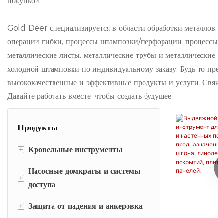
покупкой.
Gold Deer специализируется в области обработки металлов, 
операции гибки, процессы штамповки/перфорации, процессы 
металлические листы, металлические трубы и металлические
холодной штамповки по индивидуальному заказу. Будь то п
высококачественные и эффективные продукты и услуги. Свя
Давайте работать вместе, чтобы создать будущее.
Продукты
+
Кровельные инструменты
Насосные домкраты и системы
Демонтаж черепицы и
+
доступа
кровельные скребки
+
Защита от падения и анкеровка
Кровельные кронштейны и
Насосные системы