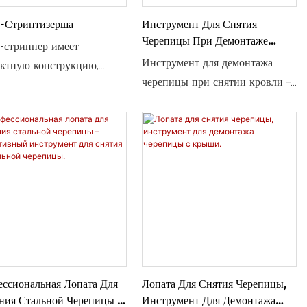
-Стриптизерша
Инструмент Для Снятия
Черепицы При Демонтаже
стриппер имеет
Кровли
Инструмент для демонтажа
ктную конструкцию,
черепицы при снятии кровли –
ляющую добраться до
прочная кровельная лопата с
одоступных мест вокруг
гвоздодером, удобной ручкой,
рдных окон, свесов,
идеально подходит для
нчатых отливов и
быстрого и чистого удаления
овых элементов. Высота
черепицы.
йма. Высококачественная
я стальная рукоятка.
ая пластиковая D-
ная рукоятка.
опрочная закаленная
 11 калибра.
ссиональная Лопата Для
Лопата Для Снятия Черепицы,
изированная сварка для
ния Стальной Черепицы –
Инструмент Для Демонтажа