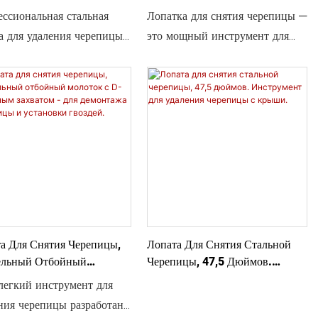
ости и долговечности.
ктивный Инструмент Для
Черепицы С Крыши.
ссиональная стальная
Лопатка для снятия черепицы —
я Кровельной Черепицы.
дит для жилых и
а для удаления черепицы
это мощный инструмент для
рческих помещений.
 прочный кровельный
демонтажа кровельного
умент со специально
покрытия длиной 47,5 дюймов,
ботанными зубьями,
оснащенный прочным
ые быстро приподнимают
стальным лезвием и
черепицы и извлекают
встроенным устройством для
льные гвозди, обеспечивая
удаления гвоздей,
ое и чистое удаление
предназначенный для быстрого
ной черепицы. Прочная и
и чистого снятия черепицы. D-
рсальная, она также
образная рукоятка и удобная
но подходит для работ по
ручка обеспечивают
а Для Снятия Черепицы,
Лопата Для Снятия Стальной
ке кровли с гвоздями и
дополнительный рычаг и
ельный Отбойный
Черепицы, 47,5 Дюймов.
рной укладке кровли, что
контроль для эффективного
ток С D-Образным
Инструмент Для Удаления
легкий инструмент для
т ее незаменимым
удаления черепицы
том - Для Демонтажа
Черепицы С Крыши.
ния черепицы разработан
ицы И Установки Гвоздей.
ументом для широкого
профессионального уровня.