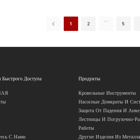
для э
спект
кровл
...
асфал
1
2
5
компо
Досту
полип
или D
вариа
удобн
 Быстрого Доступа
Продукты
снижа
руку 
НАЯ
Кровельные Инструменты
испол
кты
Насосные Домкраты И Сис
устой
Защита От Падения И Анке
подде
Лестницы И Погрузочно-Ра
атмос
Работы
гаран
есь С Нами
Другие Изделия Из Метал