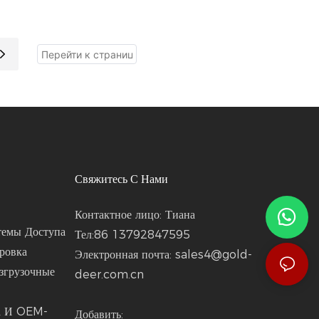
ффективного демонтажа
ра кровельных проектов.
и, позволяя легко снимать
ьтовую, деревянную и
зитную черепицу.
пен с эргономичной
ропиленовой рукояткой
-образным захватом, оба
нта обеспечивают
ый, нескользящий хват,
Свяжитесь С Нами
я вибрацию и нагрузку на
при длительном
Контактное лицо: Тиана
ьзовании. Прочное лезвие
темы Доступа
Тел:86 13792847595
чиво к сколам при
ровка
Электронная почта:
sales4@gold-
вании гвоздей, а
згрузочные
deer.com.cn
феростойкая конструкция
тирует стабильную работу
ла И OEM-
Добавить: