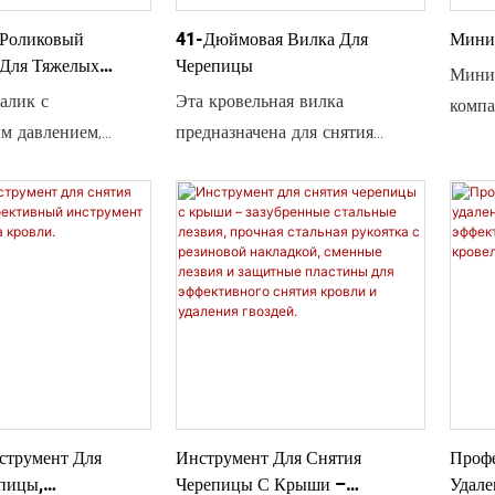
Роликовый
41-Дюймовая Вилка Для
Мини
Для Тяжелых
Черепицы
Мини-
И Настенных
алик с
Эта кровельная вилка
компа
Предназначенный
м давлением,
предназначена для снятия
позво
а, LVP, Шпона,
для укладки,
композитной кровельной
трудн
Ковровых
ик для пола,
черепицы. Она имеет прямую
Плитки И Стеновых
манса
й укладку
рукоятку длиной 41 дюйм и
ступе
 требует установки,
кованую головку вилки. Этот
коньк
для укладки
инструмент поможет вам с
24 дю
легкостью справиться с самыми
легка
сложными кровельными
Удобн
работами. Имеет прочную
образ
кованую головку вилки.
Высок
сталь
трумент Для
Инструмент Для Снятия
Профе
Робот
пицы,
Черепицы С Крыши –
Удале