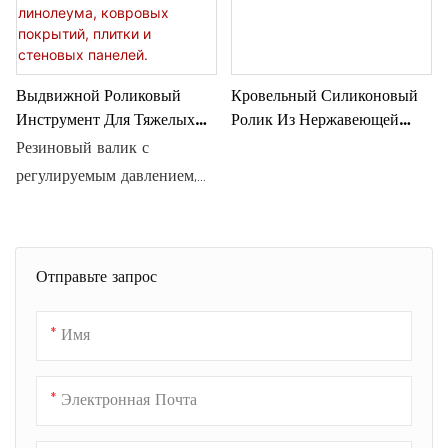
Выдвижной Роликовый
Кровельный Силиконовый
Инструмент Для Тяжелых
Ролик Из Нержавеющей
Напольных И Настенных
Стали, 2 Дюйма
Резиновый валик с
Покрытий,
регулируемым давлением,
Предназначенный Для
инструмент для укладки,
Ламината, LVP, Шпона,
прочный валик для пола,
Линолеума, Ковровых
облегчающий укладку
Покрытий, Плитки И
Отправьте запрос
Стеновых Панелей.
ламината, не требует
установки, инструмент для
Имя
укладки винила.
Электронная Почта