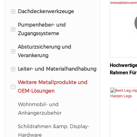
+
Dachdeckerwerkzeuge
Pumpenheber- und
Schindelentferner &amp;
+
Zugangssysteme
Dachschaber
Absturzsicherung und
Dachhalterungen und
Pumpenhebersysteme
+
Verankerung
Dachanker
Pumpenheberkomponenten
Hochwertige
+
Leiter- und Materialhandhabung
Nahtrollen
und Halterungen
Verankerungssysteme
Rahmen Für 
Zur Immobil
Weitere Metallprodukte und
Dachdecker-Handwerkzeuge
Leiterzugang &amp;
Pfahlrammen und Spud Bars
Materialtransportgeräte
-
OEM-Lösungen
Sicherheitszubehör
Magnetkehrmaschinen
Fahrzeug- und
Baustellenzubehör
Wohnmobil- und
Anhängerzubehör
Schildrahmen &amp; Display-
Hardware