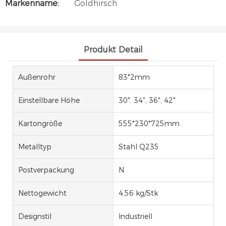
Markenname:
Goldhirsch
Produkt Detail
Außenrohr
83*2mm
Einstellbare Höhe
30". 34", 36", 42"
Kartongröße
555*230*725mm
Metalltyp
Stahl Q235
Postverpackung
N
Nettogewicht
4,56 kg/Stk
Designstil
Industriell