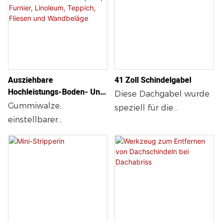
Ausziehbare
41 Zoll Schindelgabel
Hochleistungs-Boden- Und
Diese Dachgabel wurde
Wandwalze Für Laminat,
Gummiwalze,
speziell für die
LVP, Furnier, Linoleum,
einstellbarer
Entfernung von
Teppich, Fliesen Und
Walzendruck, robuste
Bitumenschindeln
Wandbeläge
Bodenwalze,
entwickelt. Sie verfügt
kraftsparend,
über einen 104 cm
Laminatwalze, keine
langen, geraden Stiel
Installation erforderlich,
und einen
Vinylwalze
geschmiedeten
Gabelkopf. Mit diesem