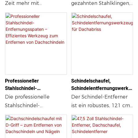
Dachabrisswerkzeug
Robuster Stahlgriff Mit
Zeit mehr mit
gezahnten Stahlklingen,
Stahl, robotergeschweißt
Gummigriff, Austauschbare
ineffizientem Werkzeug.
Stahlgriff und
für Stabilität und
Klingen Und Gleitplatten
Wählen Sie eine
Gummigriff.
Für Effizientes Dachdecken
Langlebigkeit. Geeignet
Dachschaufel, die auf
Austauschbare Teile für
Und Nagelentfernung
für private und
Leistung, Langlebigkeit
effizientes Entfernen von
gewerbliche Nutzung.
und Komfort ausgelegt
Dachschindeln und
ist – und machen Sie
Nägeln. Langlebig,
jeden Dachabriss
ergonomisch, ideal für
schneller, sauberer und
Dacharbeiten.
Professioneller
Schindelschaufel,
einfacher.
Stahlschindel-
Schindelentfernungswerkz
Entfernungsspaten –
Eug Für Dachabriss
Die professionelle
Der Schindel-Entferner
Effizientes Werkzeug Zum
Stahlschindel-
ist ein robustes, 121 cm
Entfernen Von
Entfernungsschaufel ist
langes Werkzeug zum
Dachschindeln
ein robustes
Abziehen von
Dachdeckerwerkzeug
Dachschindeln. Er