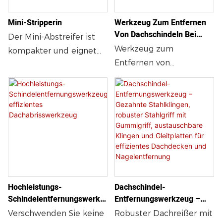
Werkzeug lassen sich
Mini-Stripperin
Werkzeug Zum Entfernen
selbst anspruchsvollste
Von Dachschindeln Bei
Der Mini-Abstreifer ist
Dacharbeiten mühelos
Dachabriss
Werkzeug zum
kompakter und eignet
bewältigen. Der
Entfernen von
sich ideal für schwer
Gabelkopf ist robust und
Dachschindeln –
zugängliche Stellen an
geschmiedet.
Robuster Dachspaten
Dachgauben,
mit Nagelzieher,
Dachüberständen,
komfortabler Griff, ideal
Stufenblechen und zum
für die schnelle und
Entfernen von
saubere Entfernung von
Firstkappen. 61 cm hoch,
Dachschindeln
hochwertiger und
leichter Stahlgriff,
Hochleistungs-
Dachschindel-
komfortabler D-Griff aus
Schindelentfernungswerkz
Entfernungswerkzeug –
Kunststoff, 11ga
Eug, Effizientes
Gezahnte Stahlklingen,
Verschwenden Sie keine
Robuster Dachreißer mit
hochfester, gehärteter