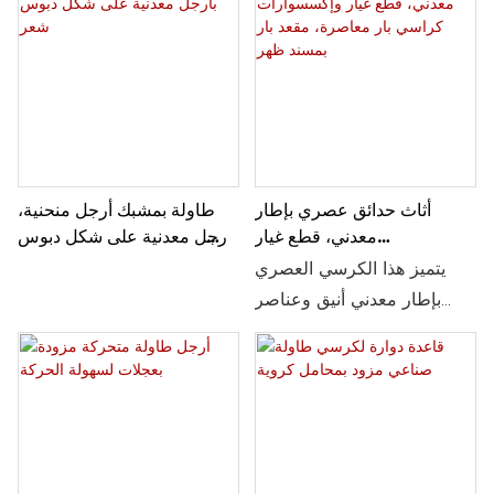
أثاث حدائق عصري بإطار
طاولة بمشبك أرجل منحنية،
معدني، قطع غيار
بأرجل معدنية على شكل دبوس
وإكسسوارات كراسي بار
شعر
يتميز هذا الكرسي العصري
معاصرة، مقعد بار بمسند ظهر
بإطار معدني أنيق وعناصر
تصميم معاصرة. يمكن تخصيص
المقعد والظهر بمجموعة
متنوعة من الإكسسوارات، مما
يجعله إضافة أنيقة ومتعددة
الاستخدامات لأي مساحة
خارجية.