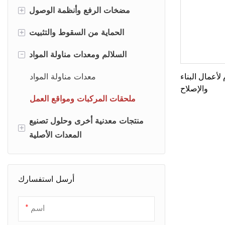
+
مزيل القرميد وكاشطات الأسقف
مضخات الرفع وأنظمة الوصول
+
دعامات ومثبتات السقف
أنظمة مضخات الرفع
الحماية من السقوط والتثبيت
-
بكرات اللحام
مكونات وأقواس مضخة الزيت
أنظمة التثبيت
السلالم ومعدات مناولة المواد
لأعمال البناء
أدوات يدوية للأسقف
ملحقات الوصول إلى السلالم
أدوات تثبيت الأعمدة وقضبان
معدات مناولة المواد
والإصلاح
والسلامة
التثبيت
المكانس المغناطيسية
ملحقات المركبات ومواقع العمل
منتجات معدنية أخرى وحلول تصنيع
+
المعدات الأصلية
ملحقات المركبات الترفيهية
والمقطورات
أرسل استفسارك
إطارات اللافتات وأجهزة العرض
اسم
أثاث معدني