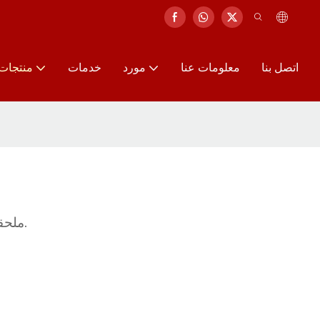
اتصل بنا
معلومات عنا
مورد
خدمات
منتجات
ملحقات تشمل رفوف السلالم، والمكانس المغناطيسية، ومغارف البناء. مصممة لدعم نقل المركبات وعمليات مواقع العمل.