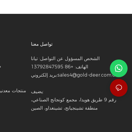
تواصل معنا
الشخص المسؤول عن التواصل: تيانا
م
الهاتف: +86 13792847595
sales4@gold-deer.com.cn
بريد إلكتروني:
منتجات معدني
يضيف:
رقم 9 طريق هويدا، مجمع كونجانج الصناعي،
منطقة تشينجيانج، تشينغداو، الصين