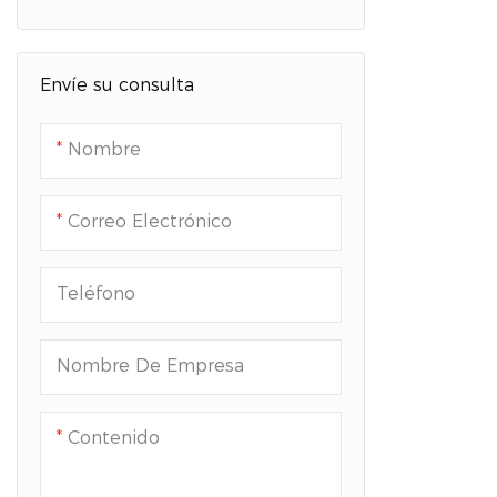
Accesorios para vehículos
recreativos y remolques
Envíe su consulta
Marcos para letreros y
herrajes para exhibiciones
Nombre
Muebles de metal
Correo Electrónico
Fabricación de metal a
medida
Teléfono
Nombre De Empresa
Contenido