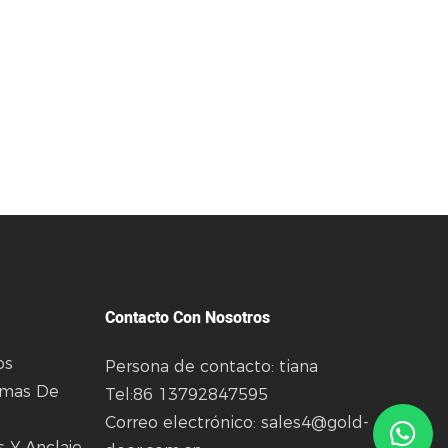
Contacto Con Nosotros
os
Persona de contacto: tiana
emas De
Tel:86 13792847595
Correo electrónico:
sales4@gold-
 Y Anclaje