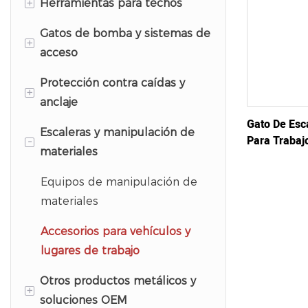
+
Herramientas para techos
Gatos de bomba y sistemas de
Quita tejas y raspadores de
+
acceso
techos
Protección contra caídas y
Soportes y anclajes para
Sistemas de gatos de bomba
+
anclaje
techos
Componentes y soportes del
Gato De Esc
Escaleras y manipulación de
Rodillos de costura
gato de bomba
Sistemas de anclaje
Para Trabaj
-
materiales
Y Reparació
Herramientas manuales para
Accesorios de seguridad y
Hincadores de postes y
techos
acceso para escaleras
barras de apoyo
Equipos de manipulación de
materiales
Barredoras magnéticas
Accesorios para vehículos y
lugares de trabajo
Otros productos metálicos y
+
soluciones OEM