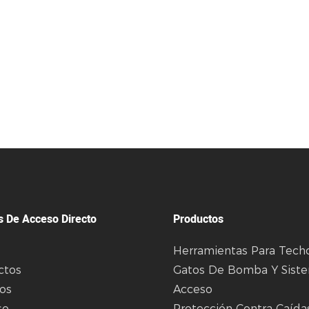
s De Acceso Directo
Productos
Herramientas Para Tech
ctos
Gatos De Bomba Y Sist
ios
Acceso
so
Protección Contra Caídas