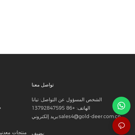
تواصل معنا
الشخص المسؤول عن التواصل: تيانا
م
الهاتف: +86 13792847595
sales4@gold-deer.com.cn
بريد إلكتروني:
منتجات معدني
يضيف: