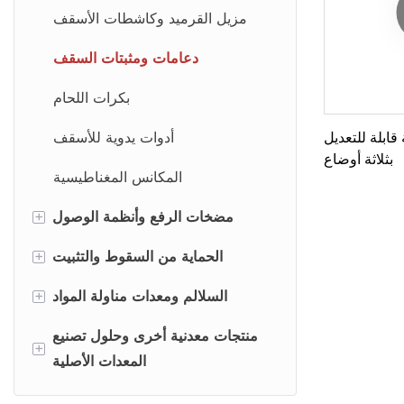
مزيل القرميد وكاشطات الأسقف
دعامات ومثبتات السقف
بكرات اللحام
ابلة للتعديل
أدوات يدوية للأسقف
بثلاثة أوضاع
المكانس المغناطيسية
+
مضخات الرفع وأنظمة الوصول
+
أنظمة مضخات الرفع
الحماية من السقوط والتثبيت
+
مكونات وأقواس مضخة الزيت
أنظمة التثبيت
السلالم ومعدات مناولة المواد
ملحقات الوصول إلى السلالم
أدوات تثبيت الأعمدة وقضبان
معدات مناولة المواد
منتجات معدنية أخرى وحلول تصنيع
+
والسلامة
التثبيت
المعدات الأصلية
ملحقات المركبات ومواقع العمل
ملحقات المركبات الترفيهية