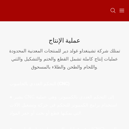
عملية الإنتاج
تمتلك شركة تشينغداو غولد دير للمنتجات المعدنية المحدودة
عمليات إنتاج كاملة تشمل القطع والختم والتشكيل والثني
واللحام والطحن والطلاء بالمسحوق.
التحكم العددي بالحاسوب (CNC)
يشير CNC إلى التحكم العددي بالكمبيوتر، وهي عملية
●
استخدام برامج الكمبيوتر للتحكم في حركة وتشغيل الآلات
التي يمكنها قطع أو نحت أو حفر المواد.