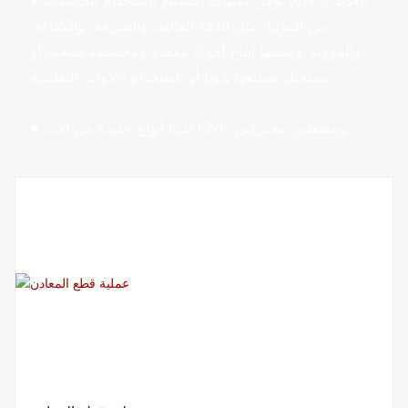
توفر عمليات التصنيع باستخدام الحاسوب (CNC) العديد
●
من المزايا، مثل الدقة العالية، والسرعة، والكفاءة،
والمرونة. ويمكنها إنتاج أجزاء معقدة ومخصصة يصعب أو
يستحيل تصنيعها يدويًا أو باستخدام الأدوات التقليدية.
لدينا أنواع عديدة من آلات CNC ومشغلين محترفين.
●