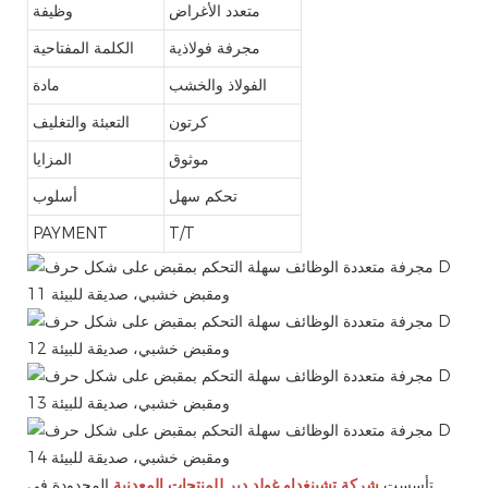
متعدد الأغراض
وظيفة
مجرفة فولاذية
الكلمة المفتاحية
الفولاذ والخشب
مادة
كرتون
التعبئة والتغليف
موثوق
المزايا
تحكم سهل
أسلوب
PAYMENT
T/T
تأسست
شركة تشينغداو غولد دير للمنتجات المعدنية
المحدودة في