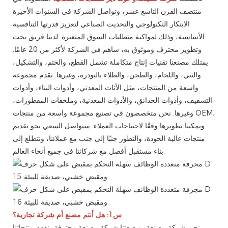
منتصف القرن التاسع عشر، وتواصل الشركة في السنوات الأخيرة
الابتكار التكنولوجي والتحديث الصناعي لتعزيز قدرتها التنافسية
الأساسية، وذلك لمواكبة متطلبات السوق المتغيرة. لدينا فريق بحث
وتطوير محترف وموثوق به، ساهم في الشركة لأكثر من 20 عامًا.
يمتلك مصنعنا تقنيات إنتاج متكاملة تشمل القطع، والختم، والتشكيل،
والثني، واللحام، والطحن، والطلاء بالبودرة، وغيرها. نقدم مجموعة
واسعة من المنتجات، مثل الأثاث المعدني، وأدوات البناء، وأدوات
التسقيف، وأدوات الحدائق، والأدوات المعدنية، وملحقات المقطورات،
وغيرها. نحن متخصصون في تصنيع مجموعة واسعة من منتجات OEM،
ويمكننا تطويرها وفقًا لاحتياجات العملاء. سنواصل السعي نحو تقديم
منتجات عالية الجودة، والتطور جنبًا إلى جنب مع عملائنا، ونتطلع إلى
بناء مستقبل أفضل مع شركائنا في جميع أنحاء العالم.
س1: هل أنتم مصنع أم شركة تجارية؟
نحن شركة مصنعة، وبصفتنا شركة مصنعة محترفة، نقدم منتجاتنا