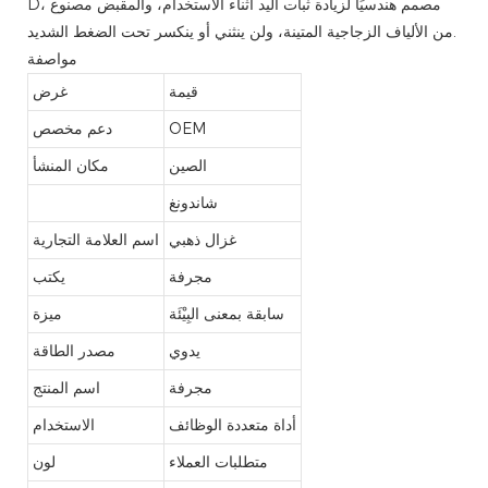
D، مصمم هندسيًا لزيادة ثبات اليد أثناء الاستخدام، والمقبض مصنوع
من الألياف الزجاجية المتينة، ولن ينثني أو ينكسر تحت الضغط الشديد.
مواصفة
قيمة
غرض
OEM
دعم مخصص
الصين
مكان المنشأ
شاندونغ
غزال ذهبي
اسم العلامة التجارية
مجرفة
يكتب
سابقة بمعنى البِيْئَة
ميزة
يدوي
مصدر الطاقة
مجرفة
اسم المنتج
أداة متعددة الوظائف
الاستخدام
متطلبات العملاء
لون