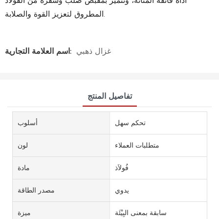
أداة فائقة المتانة، وتتميز بمقبض صلب وشفرة من الفولاذ
المطروق لتعزيز القوة والصلابة.
غزال ذهبي
اسم العلامة التجارية:
تفاصيل المنتج
تحكم سهل
أسلوب
متطلبات العملاء
لون
فُولاَذ
مادة
يدوي
مصدر الطاقة
سابقة بمعنى البِيْئَة
ميزة