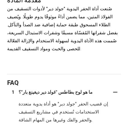
مقدمة المادة
صُنعت أداة الحفر اليدوية "جولد دير" لأدوات التسقيف من
الفولاذ المتين، مما يضمن أداءً موثوقًا يدوم طويلًا. ويُضيف
الطلاء المسحوق طبقة حماية إضافية ضد الصدأ والتآكل.
بفضل شفراتها المُقسّاة مسبقًا وشفرات الاستبدال السريعة،
صُممت هذه الأداة اليدوية لسهولة الاستخدام والإزالة الفعّالة
للحصى والخبث ومواد التسقيف القديمة.
FAQ
ما هو لوح بطاطس "غولد دير ديغينغ بار"؟
1
إن قضيب الحفر "جولد دير" هو أداة يدوية متعددة
الاستخدامات تُستخدم في مشاريع التسقيف
والحفر والفك وغيرها من المهام الشاقة.