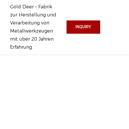
Gold Deer – Fabrik
zur Herstellung und
Verarbeitung von
INQUIRY
Metallwerkzeugen
mit über 20 Jahren
Erfahrung.
Professioneller
Hersteller Von
Dachdeckerwerkzeug
En
Gold Deer ist auf den
Bereich
Metallverarbeitung und
kundenspezifisches
Metallstanzen usw.