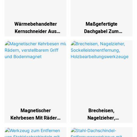
Wärmebehandelter
Maßgefertigte
Kernschneider Aus
Dachgabel Zum
Chrom-Molybdän-Stahl
Reparieren Von
Für Kerne Bis Zu 7 Zoll
Dachschindeln, Robuste
Tiefe
Gabel
Magnetischer
Brecheisen,
Kehrbesen Mit Rädern,
Nagelzieher,
Verstellbarem Griff
Sockelleistenentfernun
Und Bodenmagnet
G,