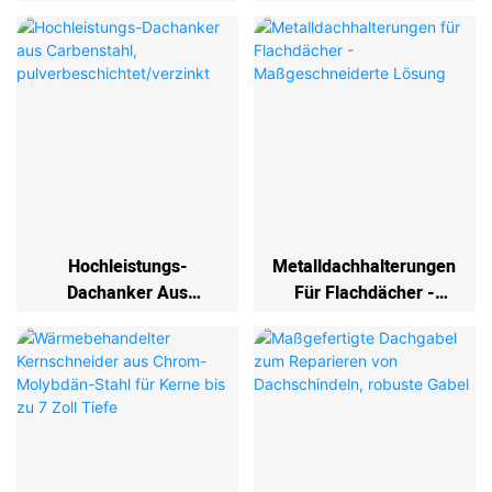
Dachhalterung Mit 3
Handbuch
Positionen
Wartungsfähig
Hochleistungs-
Metalldachhalterungen
Dachanker Aus
Für Flachdächer -
Carbenstahl,
Maßgeschneiderte
Pulverbeschichtet/verz
Lösung
Inkt