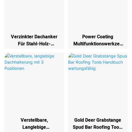
Verzinkter Dachanker
Power Coating
Für Stahl-Holz-
Multifunktionswerkzeu
Betondächer,
G Schaufel Mit
Fixpfosten-
Schindelentferner &
Verankerungslösung
Drehpunkt
Verstellbare,
Gold Deer Grabstange
Langlebige
Spud Bar Roofing Tools